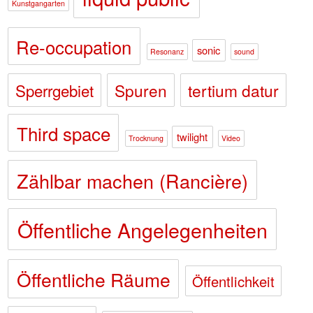
Kunstgangarten
Re-occupation
sonic
Resonanz
sound
Sperrgebiet
Spuren
tertium datur
Third space
twilight
Trocknung
Video
Zählbar machen (Rancière)
Öffentliche Angelegenheiten
Öffentliche Räume
Öffentlichkeit