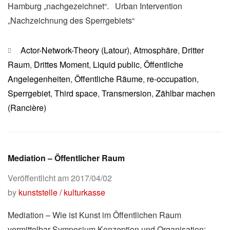
Hamburg „nachgezeichnet“. Urban Intervention
„Nachzeichnung des Sperrgebiets“
Kategorien
Actor-Network-Theory (Latour)
,
Atmosphäre
,
Dritter
Raum
,
Drittes Moment
,
Liquid public
,
Öffentliche
Angelegenheiten
,
Öffentliche Räume
,
re-occupation
,
Sperrgebiet
,
Third space
,
Transmersion
,
Zählbar machen
(Rancière)
Mediation – Öffentlicher Raum
Veröffentlicht am
2017/04/02
by
kunststelle / kulturkasse
Mediation – Wie ist Kunst im Öffentlichen Raum
vermittelbar Symposium Konzeption und Organisation: