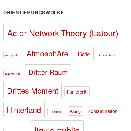
ORIENTIERUNGSWOLKE
Actor-Network-Theory (Latour)
Atmosphäre
Bote
Ambiguität
Datenschutz
Dritter Raum
Dazwischen
Drittes Moment
Funkgerät
Hinterland
Kontamination
Klang
Impressum
liquid public