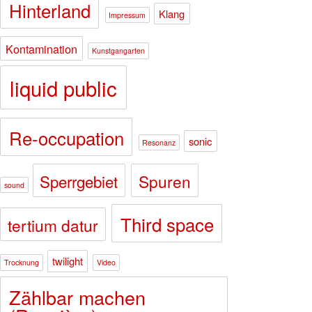
Hinterland
Klang
Impressum
Kontamination
Kunstgangarten
liquid public
Re-occupation
sonic
Resonanz
Sperrgebiet
Spuren
sound
Third space
tertium datur
twilight
Trocknung
Video
Zählbar machen