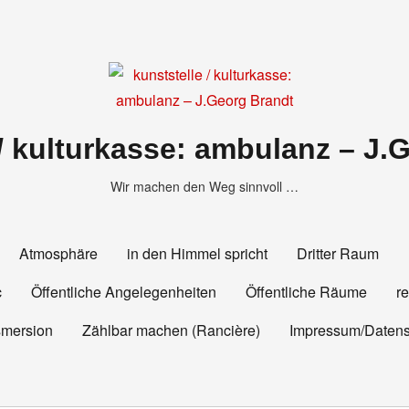
 / kulturkasse: ambulanz – J.
Wir machen den Weg sinnvoll …
Atmosphäre
in den Himmel spricht
Dritter Raum
c
Öffentliche Angelegenheiten
Öffentliche Räume
r
smersion
Zählbar machen (Rancière)
Impressum/Datens