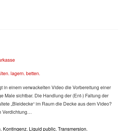
turkasse
zeigt in einem verwackelten Video die Vorbereitung einer
e Male sichtbar. Die Handlung der (Ent-) Faltung der
efaltete „Bleidecke“ im Raum die Decke aus dem Video?
h Verdichtung…
n
,
Kontingenz
,
Liquid public
,
Transmersion
,