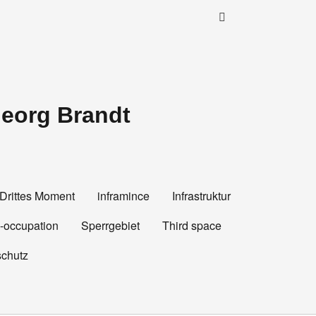
Georg Brandt
Drittes Moment
inframince
Infrastruktur
e-occupation
Sperrgebiet
Third space
chutz