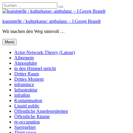
Suchen
Suchen
nach:
Zum
Inhalt
kunststelle / kulturkasse: ambulanz – J.Georg Brandt
springen
Wir machen den Weg sinnvoll …
Menü
Actor-Network-Theory (Latour)
Allgemein
Atmosphäre
in den Himmel spricht
Dritter Raum
Drittes Moment
inframince
Infrastruktur
infrathin
Kontamination
Liquid public
Öffentliche Angelegenheiten
Öffentliche Räume
re-occupation
Sperrgebiet
Third space