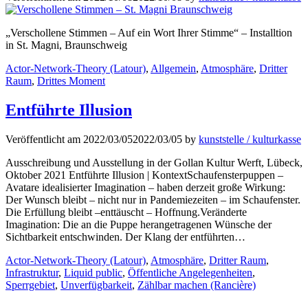
„Verschollene Stimmen – Auf ein Wort Ihrer Stimme“ – Installtion
in St. Magni, Braunschweig
Kategorien
Actor-Network-Theory (Latour)
,
Allgemein
,
Atmosphäre
,
Dritter
Raum
,
Drittes Moment
Entführte Illusion
Veröffentlicht am
2022/03/05
2022/03/05
by
kunststelle / kulturkasse
Ausschreibung und Ausstellung in der Gollan Kultur Werft, Lübeck,
Oktober 2021 Entführte Illusion | KontextSchaufensterpuppen –
Avatare idealisierter Imagination – haben derzeit große Wirkung:
Der Wunsch bleibt – nicht nur in Pandemiezeiten – im Schaufenster.
Die Erfüllung bleibt –enttäuscht – Hoffnung.Veränderte
Imagination: Die an die Puppe herangetragenen Wünsche der
Sichtbarkeit entschwinden. Der Klang der entführten…
Kategorien
Actor-Network-Theory (Latour)
,
Atmosphäre
,
Dritter Raum
,
Infrastruktur
,
Liquid public
,
Öffentliche Angelegenheiten
,
Sperrgebiet
,
Unverfügbarkeit
,
Zählbar machen (Rancière)