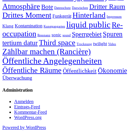
Atmosphäre
Dritter Raum
Bote
Datenschutz
Dazwischen
Drittes Moment
Hinterland
Funkgerät
Impressum
liquid public
Re-
Kontamination
Klang
Kunstgangarten
occupation
Sperrgebiet
Spuren
sonic
Resonanz
sound
Third space
tertium datur
twilight
Trocknung
Video
Zählbar machen (Rancière)
Öffentliche Angelegenheiten
Öffentliche Räume
Ökonomie
Öffentlichkeit
Überwachung
Administration
Anmelden
Eintrags-Feed
Kommentar-Feed
WordPress.org
Powered by WordPress