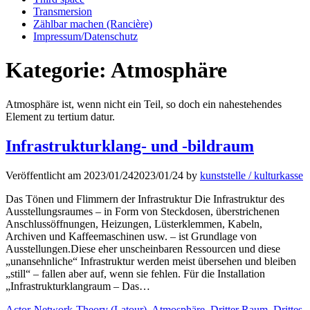
Transmersion
Zählbar machen (Rancière)
Impressum/Datenschutz
Kategorie:
Atmosphäre
Atmosphäre ist, wenn nicht ein Teil, so doch ein nahestehendes
Element zu tertium datur.
Infrastrukturklang- und -bildraum
Veröffentlicht am
2023/01/24
2023/01/24
by
kunststelle / kulturkasse
Das Tönen und Flimmern der Infrastruktur Die Infrastruktur des
Ausstellungsraumes – in Form von Steckdosen, überstrichenen
Anschlussöffnungen, Heizungen, Lüsterklemmen, Kabeln,
Archiven und Kaffeemaschinen usw. – ist Grundlage von
Ausstellungen.Diese eher unscheinbaren Ressourcen und diese
„unansehnliche“ Infrastruktur werden meist übersehen und bleiben
„still“ – fallen aber auf, wenn sie fehlen. Für die Installation
„Infrastrukturklangraum – Das…
Kategorien
Actor-Network-Theory (Latour)
,
Atmosphäre
,
Dritter Raum
,
Drittes