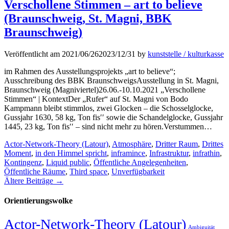
Verschollene Stimmen – art to believe
(Braunschweig, St. Magni, BBK
Braunschweig)
Veröffentlicht am
2021/06/26
2023/12/31
by
kunststelle / kulturkasse
im Rahmen des Ausstellungsprojekts „art to believe“;
Ausschreibung des BBK BraunschweigsAusstellung in St. Magni,
Braunschweig (Magniviertel)26.06.-10.10.2021 „Verschollene
Stimmen“ | KontextDer „Rufer“ auf St. Magni von Bodo
Kampmann bleibt stimmlos, zwei Glocken – die Schosselglocke,
Gussjahr 1630, 58 kg, Ton fis′′ sowie die Schandelglocke, Gussjahr
1445, 23 kg, Ton fis′′ – sind nicht mehr zu hören.Verstummen…
Kategorien
Actor-Network-Theory (Latour)
,
Atmosphäre
,
Dritter Raum
,
Drittes
Moment
,
in den Himmel spricht
,
inframince
,
Infrastruktur
,
infrathin
,
Kontingenz
,
Liquid public
,
Öffentliche Angelegenheiten
,
Öffentliche Räume
,
Third space
,
Unverfügbarkeit
Ältere Beiträge →
Orientierungswolke
Actor-Network-Theory (Latour)
Ambiguität