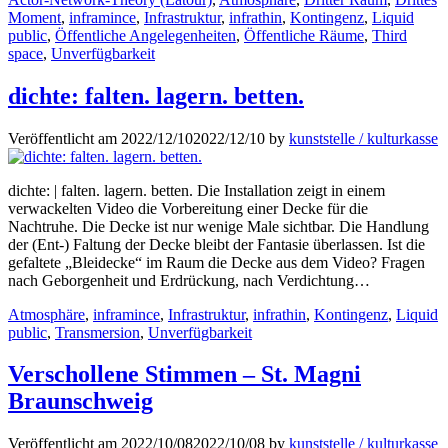
Moment
,
inframince
,
Infrastruktur
,
infrathin
,
Kontingenz
,
Liquid
public
,
Öffentliche Angelegenheiten
,
Öffentliche Räume
,
Third
space
,
Unverfügbarkeit
dichte: falten. lagern. betten.
Veröffentlicht am
2022/12/10
2022/12/10
by
kunststelle / kulturkasse
dichte: | falten. lagern. betten. Die Installation zeigt in einem
verwackelten Video die Vorbereitung einer Decke für die
Nachtruhe. Die Decke ist nur wenige Male sichtbar. Die Handlung
der (Ent-) Faltung der Decke bleibt der Fantasie überlassen. Ist die
gefaltete „Bleidecke“ im Raum die Decke aus dem Video? Fragen
nach Geborgenheit und Erdrückung, nach Verdichtung…
Kategorien
Atmosphäre
,
inframince
,
Infrastruktur
,
infrathin
,
Kontingenz
,
Liquid
public
,
Transmersion
,
Unverfügbarkeit
Verschollene Stimmen – St. Magni
Braunschweig
Veröffentlicht am
2022/10/08
2022/10/08
by
kunststelle / kulturkasse