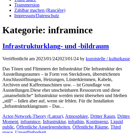
Transmersion
Zählbar machen (Rancière)
Impressum/Datenschutz
Kategorie:
inframince
Infrastrukturklang- und -bildraum
Veröffentlicht am
2023/01/24
2023/01/24
by
kunststelle / kulturkasse
Das Tönen und Flimmern der Infrastruktur Die Infrastruktur des
Ausstellungsraumes – in Form von Steckdosen, überstrichenen
Anschlussöffnungen, Heizungen, Lüsterklemmen, Kabeln,
Archiven und Kaffeemaschinen usw. – ist Grundlage von
Ausstellungen.Diese eher unscheinbaren Ressourcen und diese
„unansehnliche“ Infrastruktur werden meist übersehen und bleiben
„still“ – fallen aber auf, wenn sie fehlen. Für die Installation
„Infrastrukturklangraum – Das…
Kategorien
Actor-Network-Theory (Latour)
,
Atmosphäre
,
Dritter Raum
,
Drittes
Moment
,
inframince
,
Infrastruktur
,
infrathin
,
Kontingenz
,
Liquid
public
,
Öffentliche Angelegenheiten
,
Öffentliche Räume
,
Third
space
,
Unverfügbarkeit