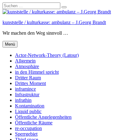
Suchen
Suchen
nach:
Zum
Inhalt
kunststelle / kulturkasse: ambulanz – J.Georg Brandt
springen
Wir machen den Weg sinnvoll …
Menü
Actor-Network-Theory (Latour)
Allgemein
Atmosphäre
in den Himmel spricht
Dritter Raum
Drittes Moment
inframince
Infrastruktur
infrathin
Kontamination
Liquid public
Öffentliche Angelegenheiten
Öffentliche Räume
re-occupation
Sperrgebiet
Third space