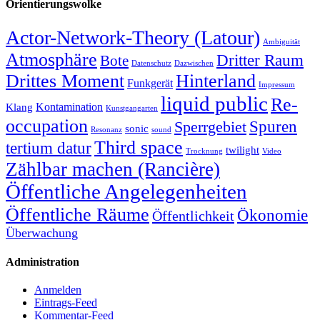
Orientierungswolke
Actor-Network-Theory (Latour)
Ambiguität
Atmosphäre
Dritter Raum
Bote
Datenschutz
Dazwischen
Drittes Moment
Hinterland
Funkgerät
Impressum
liquid public
Re-
Kontamination
Klang
Kunstgangarten
occupation
Sperrgebiet
Spuren
sonic
Resonanz
sound
Third space
tertium datur
twilight
Trocknung
Video
Zählbar machen (Rancière)
Öffentliche Angelegenheiten
Öffentliche Räume
Ökonomie
Öffentlichkeit
Überwachung
Administration
Anmelden
Eintrags-Feed
Kommentar-Feed