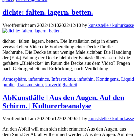
dichte: falten. lagern. betten.
Veröffentlicht am
2022/12/10
2022/12/10
by
kunststelle / kulturkasse
dichte: | falten. lagern. betten. Die Installation zeigt in einem
verwackelten Video die Vorbereitung einer Decke für die
Nachtruhe. Die Decke ist nur wenige Male sichtbar. Die Handlung
der (Ent-) Faltung der Decke bleibt der Fantasie überlassen. Ist die
gefaltete „Bleidecke“ im Raum die Decke aus dem Video? Fragen
nach Geborgenheit und Erdrückung, nach Verdichtung…
Kategorien
Atmosphäre
,
inframince
,
Infrastruktur
,
infrathin
,
Kontingenz
,
Liquid
public
,
Transmersion
,
Unverfügbarkeit
AbKunstfälle | Aus den Augen. Auf den
Schirm. | Kulturerbeanalyse
Veröffentlicht am
2022/05/12
2022/09/21
by
kunststelle / kulturkasse
An den Abfall will man sich nicht erinnern: Aus den Augen, aus
dem Sinn.Der Abfall will erinnert werden: Aus den Augen. Auf den