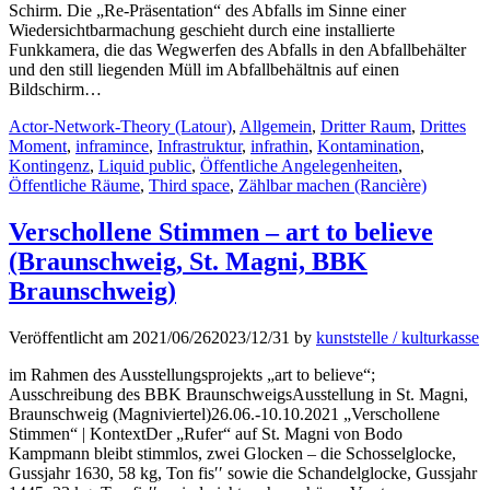
Schirm. Die „Re-Präsentation“ des Abfalls im Sinne einer
Wiedersichtbarmachung geschieht durch eine installierte
Funkkamera, die das Wegwerfen des Abfalls in den Abfallbehälter
und den still liegenden Müll im Abfallbehältnis auf einen
Bildschirm…
Kategorien
Actor-Network-Theory (Latour)
,
Allgemein
,
Dritter Raum
,
Drittes
Moment
,
inframince
,
Infrastruktur
,
infrathin
,
Kontamination
,
Kontingenz
,
Liquid public
,
Öffentliche Angelegenheiten
,
Öffentliche Räume
,
Third space
,
Zählbar machen (Rancière)
Verschollene Stimmen – art to believe
(Braunschweig, St. Magni, BBK
Braunschweig)
Veröffentlicht am
2021/06/26
2023/12/31
by
kunststelle / kulturkasse
im Rahmen des Ausstellungsprojekts „art to believe“;
Ausschreibung des BBK BraunschweigsAusstellung in St. Magni,
Braunschweig (Magniviertel)26.06.-10.10.2021 „Verschollene
Stimmen“ | KontextDer „Rufer“ auf St. Magni von Bodo
Kampmann bleibt stimmlos, zwei Glocken – die Schosselglocke,
Gussjahr 1630, 58 kg, Ton fis′′ sowie die Schandelglocke, Gussjahr